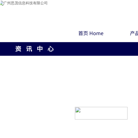
首页 Home
产品
资 讯 中 心