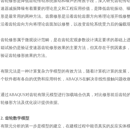
齿轮修形是降低齿轮传动系统振动和噪声的有效手段，深入研究齿轮传
速器减振降噪有着重要的理论意义和工程应用价值，是降低齿轮振动、
形是最常用的两种方法。齿廓修形是沿着齿轮齿廓方向将理论渐开线修
沿着齿轮齿向方向将理论齿面加以修整，以改变齿轮系统受力后的偏载
齿轮修形属于微观设计范畴，是在齿轮宏观参数设计满足要求的基础上
箱试验仍是验证变速器齿轮修形效果的主要方法，但其存在干扰因素多
验证齿轮修形效果的方法。
有限元法是一种计算复杂力学模型的有效方法，随着计算机计算的发展
个软件都有各自的优势和应用特长，
ABAQUS在解决非线性接触问题收
通过
ABAQUS对齿轮有限元模型进行加载啮合仿真，对比修形前后齿
轮修形方法及优化设计提供依据。
2. 齿轮数学模型
有限元分析的第一步是模型的建立，在建模过程中能否真实的反应实体