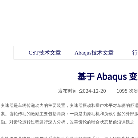
CST技术文章
Abaqus技术文章
行
基于 Abaqu
发布时间 :
2024-12-20
|
1095
次浏
变速器是车辆传递动力的主要装置，变速器振动和噪声水平对车辆的舒
素。齿轮传动的激励主要包括两类：一类是由原动机和负载引起的外部
励。对齿轮运转过程进行深入分析，改善齿轮的啮合状态是前沿课题之