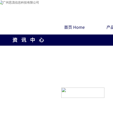
首页 Home
产品
资 讯 中 心