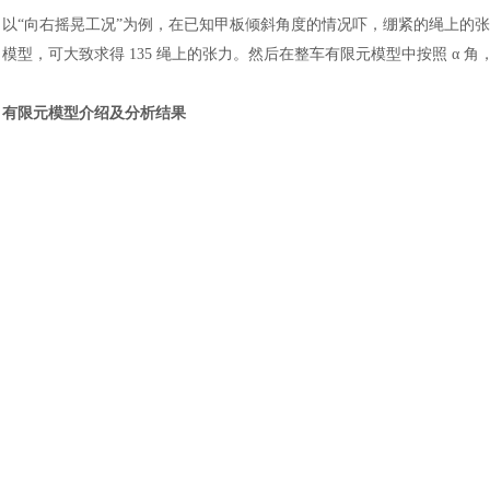
土木建筑
以
“向右摇晃工况”为例，在已知甲板倾斜角度的情况吓，绷紧的绳上的张力
模型，可大致求得 135 绳上的张力。然后在整车有限元模型中按照 α 
有限元模型介绍及分析结果
计算绳上张力的简单模型
以
“向右摇晃工况”为例，先根据空载情况下的质心和质心坐标，建立Mas
3段T3D2单元，用来模拟绳索135。同时按照图4约束边界。计算时，