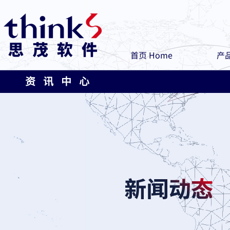
首页 Home
产品
资 讯 中 心