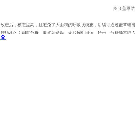
土木建筑
图
3 盖罩
改进后，模态提高，且避免了大面积的呼吸状模态，后续可通过盖罩辐
行结构的面刚度分析，取点如错误！未找到引用源。所示。分析频率取