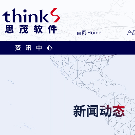
首页 Home
产品
资 讯 中 心