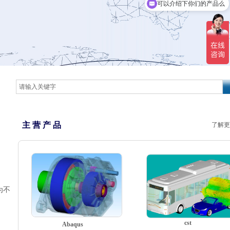
可以介绍下你们的产品么
主 营 产 品
了解更
为不
cst
Abaqus