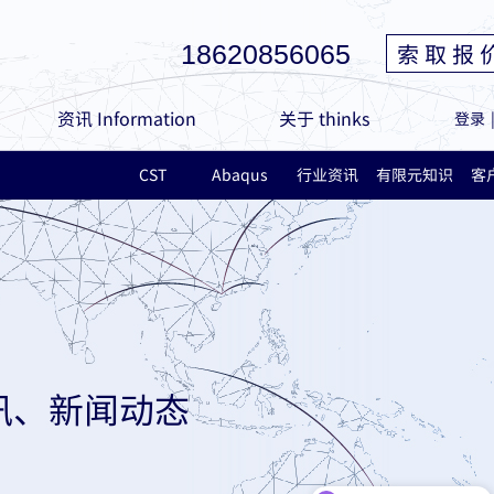
索 取 报 
18620856065
资讯 Information
关于 thinks
登录
CST
Abaqus
行业资讯
有限元知识
客
讯、新闻动态