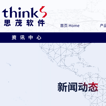
首页 Home
产品
资 讯 中 心