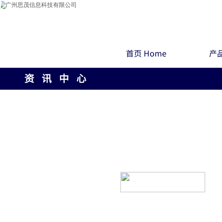
首页 Home
产品
资 讯 中 心