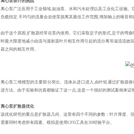
离心泵设计的挑战
离心泵广泛应用于工业领域
,如油泵、水和污水处理以及工业化工设施。
负载恒定.不均匀的流量会迫使泵脱离其最佳工作范围,增加轴上的噪音和
由于这个原因
,扩散器经常在泵内使用。它们采取定子的形式,定子的弯
时最大限度地减小由流与漫射器叶片相互作用引起的流分离等湍流流效应
器之间的相互作用。
离心泵三维模型的主要部分突出。流体从进口进入
,由叶轮通过扩散器推
进方法。由于实验和仿真都验证了这一点,这是一个很好的测试案例来证
离心泵扩散器优化
该优化研究的重点是扩散器几何。这里有四个不同的参数
：
叶片厚度、
需要同时考虑所有因素。模拟是使用
CFD工具在
3D经验平台。