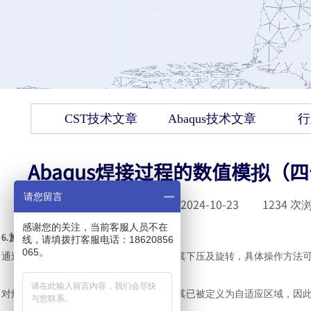
CST技术文章
Abaqus技术文章
行
Abaqus焊接过程的数值模拟（
请您留言
发布时间 :
2024-10-23
|
1234
次浏
感谢您的关注，当前客服人员不在
6.
施加边界条件
线，请填拨打客服电话：18620856
065。
通过对搅拌头参考点施加边界条件来控制其下压及旋转，具体操作方法
对焊板施加边界条件时，需格外注意。因其已被定义为自适应区域，因