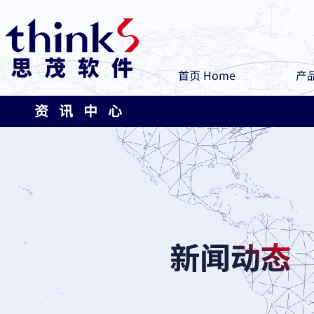
首页 Home
产品
资 讯 中 心