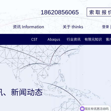
索 取 报 
18620856065
资讯 Information
关于 thinks
登录
CST
Abaqus
行业资讯
有限元知识
客
讯、新闻动态
现在有优惠活动吗