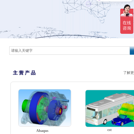
可以介绍下你们的产品么
主 营 产 品
了解更
cst
Abaqus