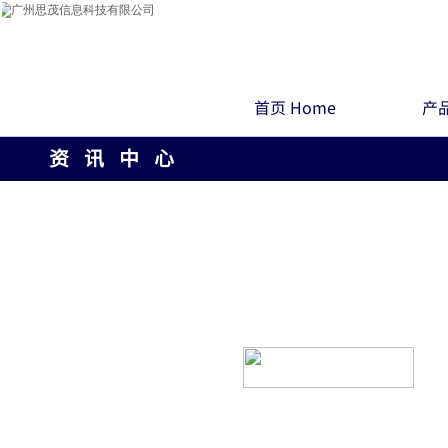
首页 Home
产品
资 讯 中 心