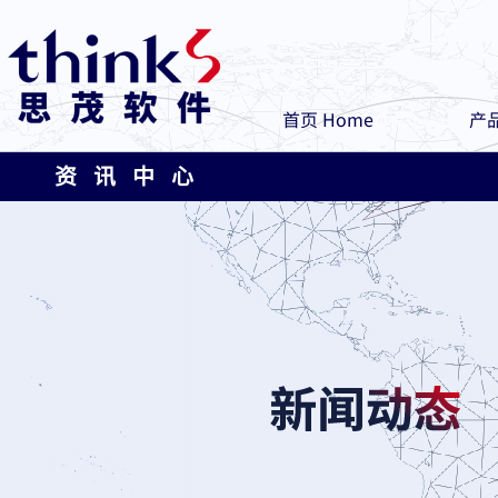
首页 Home
产品
资 讯 中 心