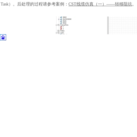
土木建筑
Task）。后处理的过程请参考案例：
CST线缆仿真（一）——转移阻抗
。
转移阻抗仿真结果
通过对比
Braid和Foil两种屏蔽层的转移阻抗，可以明显看出在低频情况下
在低频情况下屏效更好。