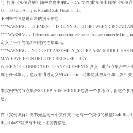
4
）
打开《实例详解》随书光盘中的以下
DAT文件(此实例出现在《实例详解
Demo8-GrabAnalysis ResultsGrab-Flexible. dat
下列警告信息是正常的提示信息
：
***WARNING
：
ELEMENT 4 IS CONNECTED BETWEEN GROUND AN
*** WARNING
：
I elements are connector elements that are connecled to 
定义了一个与地面相连的连接单元。
***WARNING
：
NODE SET ASSEMBLY_SET-RP-ARM-MIDDLE HAS N
MAY HAVE BEEN DELETED BECAUSE THEY
WERE NOT CONNECTED TO ANY ELEMENTS.含义
：
此节点集合中不
属于任何单元，也没有通过定义约束
(constraint)来使其与某个单元
汽车交通
本实例中的节点集合
SET-RP-ARM-MIDDLE包含一个参考点，
息。
在《实例详解》随书光盘同一个文件夹下还有一个类似的模型
Grab-R
Rigid.dat中就没有出现上述警告信息。