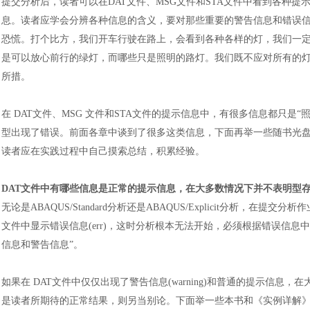
提交分析后，读者可以在
DAT文件、MSG文件和STA文件中看到各种
息。读者应学会分辨各种信息的含义，要对那些重要的警告信息和错误
恐慌。打个比方，我们开车行驶在路上，会看到各种各样的灯，我们一
是可以放心前行的绿灯，而哪些只是照明的路灯。我们既不应对所有的
所措。
在
DAT文件、MSG 文件和STA文件的提示信息中，有很多信息都只是
型出现了错误。前面各章中谈到了很多这类信息，下面再举一些随书光
读者应在实践过程中自己摸索总结，积累经验。
DAT文件中有哪些信息是正常的提示信息，在大多数情况下并不表明型
无论是
ABAQUS/Standard分析还是ABAQUS/Explicit分析，
文件中显示错误信息(err)，这时分析根本无法开始，必须根据错误信息中
信息和警告信息”。
如果在
DAT文件中仅仅出现了警告信息(warning)和普通的提示信
是读者所期待的正常结果，则另当别论。下面举一些本书和《实例详解》