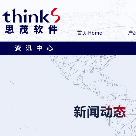
首页 Home
产品
资 讯 中 心