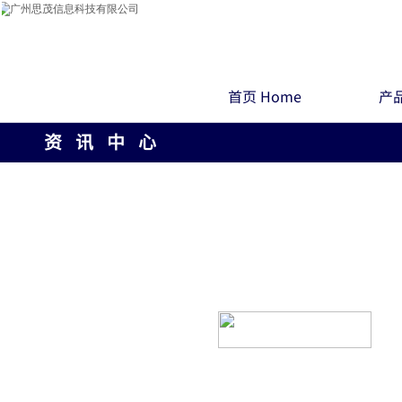
首页 Home
产品
资 讯 中 心