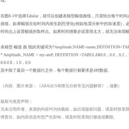
线。
在图
8-1中选择Tabular，就可以创建表格型幅值曲线，只需给出每个
插值。如果幅值在短时间内发生剧烈变化(例如地震分析中的加速度)，必
时间点上设置幅值的取样点。如果时间增量步设置得太大，就无法体现
表格型
幅值
曲
线的关键词为
*Amplitude,NAME=name,DEFIN
* Amplitude, NAME = my-amP, DEFINITION =TABULAR0.0，0.0，0.2，1.
0.8.0.8，1.0，0.0
其中除了最后一个数据行之外，每个数据行都要求是
4对数据。
（内容、图片来源：《
ABAQUS有限元分析常见问题解答
》，侵删）
版权与免责声明：
凡未注明作者、来源的内容均为转载稿，如出现版权问题，请及时联系
律责任。如内容信息对您产生影响，请及时联系我们修改或删除。