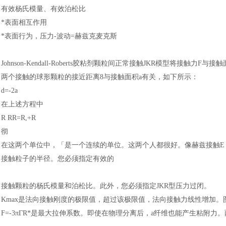
有效杨氏模量、有效泊松比
*表面相互作用
*表面行为，压力-波动=赫兹克麦克斯
Johnson-Kendall-Roberts胶粘剂颗粒间正常接触JKR模型将接触力F与
两个接触的球形颗粒的接近距离
8与接触面积a有关，如下所示
：
d=-2a
在上述方程中
R RR=R,+R
汽车交通
彻
在这两个单位中，「是一个连续的单位。这两个人都很好。像赫兹接触
接触粒子的半径。您必须指定有效的
接触颗粒的杨氏模量和泊松比。此外，您必须指定
JKR型压力过闭。
Kmax是法向接触刚度的极限值，超过该极限值，法向接触力线性增加。
F=-3πГR*是最大拉伸系数。即使在物理分离后，a纤维也能产生粘附