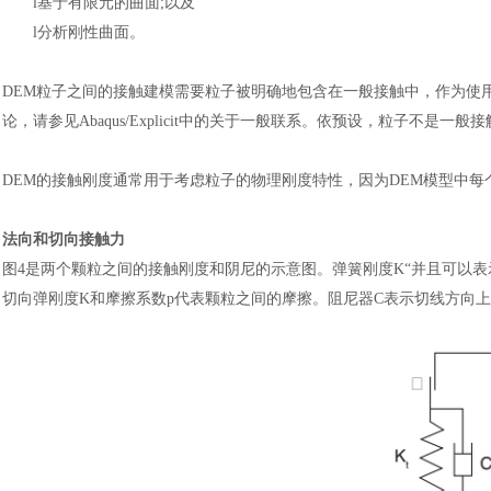
l
基于有限元的曲面
;以及
l
分析刚性曲面。
DEM粒子之间的接触建模需要粒子被明确地包含在一般接触中，作为使
论，请参见Abaqus/Explicit中的关于一般联系。依预设，粒子不是
DEM的接触刚度通常用于考虑粒子的物理刚度特性，因为DEM模型中每
法向和切向接触力
图
4是两个颗粒之间的接触刚度和阴尼的示意图。弹簧刚度K“并且可以
切向弹刚度K和摩擦系数p代表颗粒之间的摩擦。阻尼器C表示切线方向