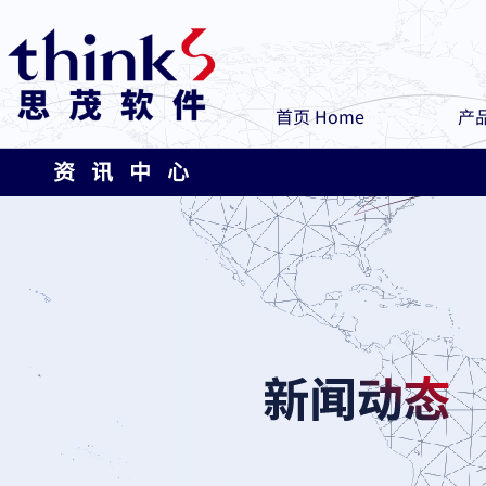
首页 Home
产品
资 讯 中 心