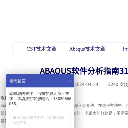
CST技术文章
Abaqus技术文章
行
ABAQUS软件分析指南
请您留言
发布时间 :
2024-04-24
|
2240
次浏
感谢您的关注，当前客服人员不在
欧拉
-拉格朗日接触公式
线，请填拨打客服电话：18620856
065。
Eulerian-Lagrangian接触公式是基于增强的浸入边界法。在这
朗日结构和欧拉材料之间的接口。这种方法的一个很大的好处是，不需
最好的精度。