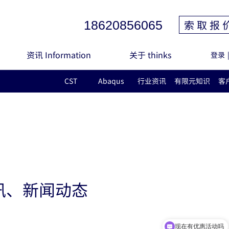
索 取 报 
18620856065
资讯 Information
关于 thinks
登录
CST
Abaqus
行业资讯
有限元知识
客
讯、新闻动态
现在有优惠活动吗