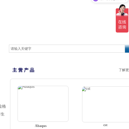
主 营 产 品
了解更
拉格
产生
cst
Abaqus