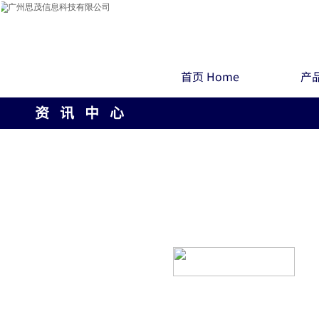
首页 Home
产品
资 讯 中 心