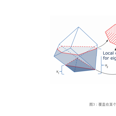
汽车交通
图
3：覆盖在某