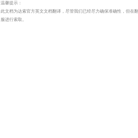
土木建筑
温馨提示：
此文档为
达索
官方
英文文档
翻译，尽管我们已经尽力确保准确性，但在
服进行索取。