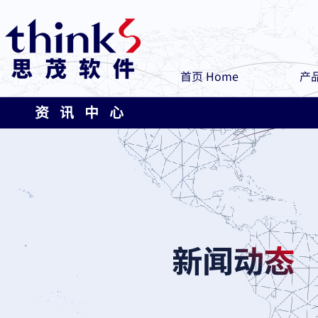
首页 Home
产品
资 讯 中 心