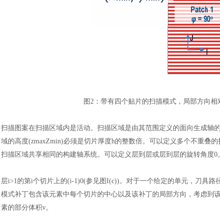
图
2
：
带有四个贴片的扫描模式，局部方向相
扫描图案在扫描区域内是活动。扫描区域是由其范围定义的面向生成轴
域的高度(zmaxZmin)必须是切片厚度h的整数倍。可以定义多个不
扫描区域共享相同的构建轴系统。可以定义层到层或层到层的旋转角度0
层
i>1的第i个切片上的(i-1)0(参见图I(c))。对于一个给定的单元
模式补丁包含该元素中每个切片的中心以及该补丁的局部方向，考虑到该
素的部分体积v。