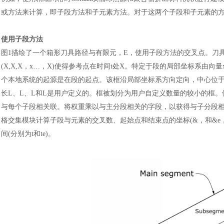
或方法来计算，即子段方法和子元素方法。对于这两个子段和子元素的方
使用子段方法
图
1描绘了一个箱形刀具路径与有限元，E，使用子段方法的交叉点。刀
(X,X,X，x…，X)使得参考点在时间t处X。特定于段的局部坐标系由
个本地系统的起源是在段的起点。该框沿局部坐标系方向定向，中心位于
长L、L、L和L是用户定义的。框被划分为用户自定义数量的较小的框
与每个子段相关联。将权重乘以与主分段相关的字段，以获得与子分段相
格交集模块计算子段与元素的交叉数、起始点和结束点的坐标(&，和&e，
间(分别为t和te)。