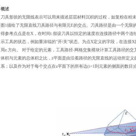
概述
刀具形状的无限线表示可以用来描述层层材料沉积的过程，如复粉在粉
图
1描绘了无限直线刀具路径与有限元E的交点。刀具路径是由一个无限的
得参考点点是在X，在时间t.假设刀具以恒定的速度在连接路径中两个
示工具的状态，例如重涂辊的“开/关”状态。为点X定义的字段，在连接X
局z.方向。 对于给定的元素，工具路径-网格交集模块计算工具路径的
体积与元素的总体积之比，z平面是由沿着路径的无限直线的运动所定义的
系
；
以及作为对于每个交点在
z平面下的所有边(i=1到元素的侧面的数目)