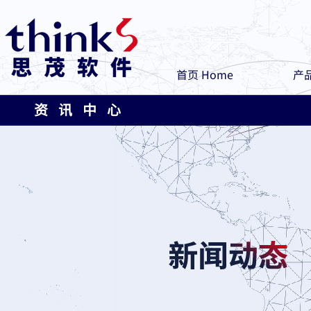
首页 Home
产品
资 讯 中 心