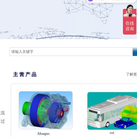
主 营 产 品
了解更
换流
通过
cst
Abaqus