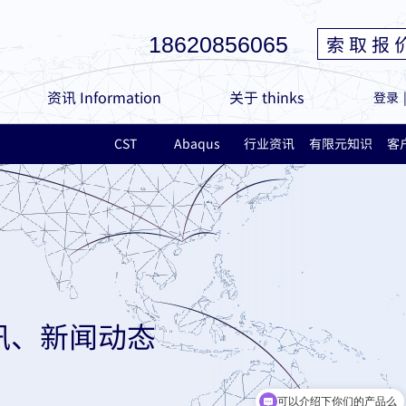
索 取 报 
18620856065
资讯 Information
关于 thinks
登录
CST
Abaqus
行业资讯
有限元知识
客
讯、新闻动态
可以介绍下你们的产品么