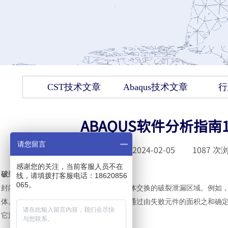
CST技术文章
Abaqus技术文章
行
ABAQUS软件分析指
请您留言
发布时间 :
2024-02-05
|
1087
次浏
感谢您的关注，当前客服人员不在
破裂表面的流体交换
线，请填拨打客服电话：18620856
065。
封闭流体腔的元件可能失效并产生允许流体交换的破裂泄漏区域。例如
体。当任何共享的膜元件失败时，流体将通过由失败元件的面积之和确
它流动。