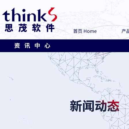
首页 Home
产品
资 讯 中 心