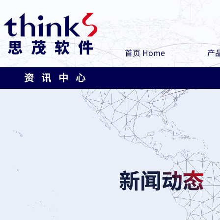
首页 Home
产品
资 讯 中 心