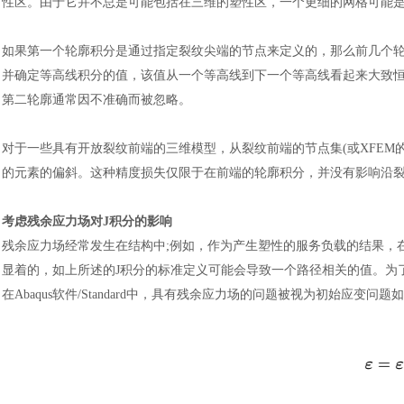
性区。由于它并不总是可能包括在三维的塑性区，一个更细的网格可能
如果第一个轮廓积分是通过指定裂纹尖端的节点来定义的，那么前几个
并确定等高线积分的值，该值从一个等高线到下一个等高线看起来大致
第二轮廓通常因不准确而被忽略。
对于一些具有开放裂纹前端的三维模型，从裂纹前端的节点集
(或XFE
的元素的偏斜。这种精度损失仅限于在前端的轮廓积分，并没有影响沿裂纹
考虑残余应力场对
J积分的影响
残余应力场经常发生在结构中
;例如，作为产生塑性的服务负载的结果，
显着的，如上所述的J积分的标准定义可能会导致一个路径相关的值。为
在
Abaqus软件
/Standard中，具有残余应力场的问题被视为初始应变问