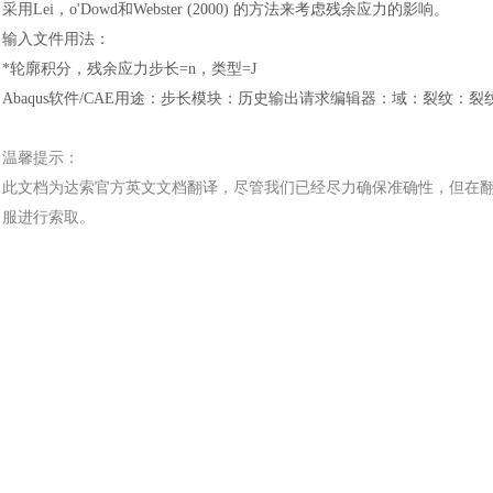
采用
Lei，o'Dowd和Webster (2000) 的方法来考虑残余应力的影响。
输入文件用法
：
*轮廓积分，残余应力步长=n，类型=J
Abaqus软件
/CAE用途
：
步长模块
：
历史输出请求编辑器
：
域
：
裂纹
：
裂
温馨提示：
此文档为
达索
官方
英文文档
翻译，尽管我们已经尽力确保准确性，但在
服进行索取。