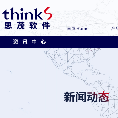
首页 Home
产品
资 讯 中 心