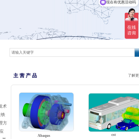
可以介绍下你们的产品么
主 营 产 品
了解更
技术
速铁
理方
应
cst
Abaqus