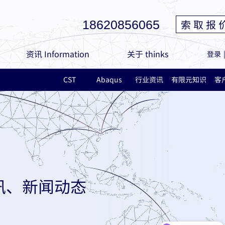
索 取 报 
18620856065
资讯 Information
关于 thinks
登录
CST
Abaqus
行业资讯
有限元知识
客
讯、新闻动态
现在有优惠活动吗