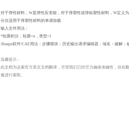
对于弹性材料，
W是弹性应变能，对于弹塑性或弹粘塑性材料，W定义为
分仅适用于弹塑性材料的单调加载
输入文件用法
：
*轮廓积分，轮廓=n，类型=J
Abaqus软件
/CAE用法
：
步骤模块
：
历史输出请求编辑器
：
域名
：
破解
：
温馨提示：
此文档为
达索
官方
英文文档
翻译，尽管我们已经尽力确保准确性，但在
服进行索取。