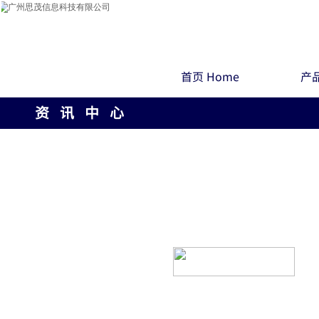
首页 Home
产品
资 讯 中 心