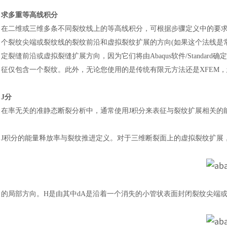
求多重等高线积分
在二维或三维多条不同裂纹线上的等高线积分，可根据步骤定义中的要
个裂纹尖端或裂纹线的裂纹前沿和虚拟裂纹扩展的方向
(如果这个法线是
定裂缝前沿或虚拟裂缝扩展方向，因为它们将由
Abaqus软件
/Stand
征仅包含一个裂纹。此外，无论您使用的是传统有限元方法还是XFEM
J分
在率无关的准静态断裂分析中，通常使用
J积分来表征与裂纹扩展相关的
J积分的能量释放率与裂纹推进定义。对于三维断裂面上的虚拟裂纹扩展
的局部方向。
H是由其中dA是沿着一个消失的小管状表面封闭裂纹尖端或