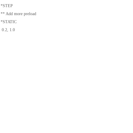
*STEP
** Add more preload
*STATIC
0.2, 1.0
…
*END STEP
由于频率提取和模态动力学步骤都是线性摄动步骤，因此第四个一般分
动子模型分析，则解可能无法与全局模型解进行比较：
*RESTART, READ, STEP=2
** Read state at end of step 2
*STEP
** Add more preload
*STATIC
0.2, 1.0