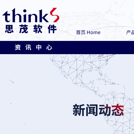
首页 Home
产品
资 讯 中 心