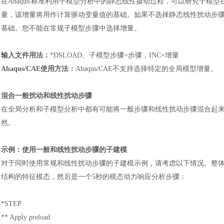
在
Abaqus/标准利用子模型分析中的静态线性摄动过程，可以研究子
量，该增量将用作计算驱动变量值的基础。如果不选择静态线性扰动步
基础。您不能在常规子模型步骤中选择增量。
输入文件用法
：
*DSLOAD、子模型步骤=步骤，INC=增量
Abaqus/CAE使用方法
：
Abaqus/CAE不支持选择特定的全局模型增量。
混合一般扰动和线性扰动步骤
在全局分析和子模型分析中都有可能将一般步骤和线性扰动步骤混合起
然。
示例
：
使用一般和线性扰动步骤的子建模
对于同时使用常规和线性扰动步骤的子建模示例，请考虑以下情况。整
结构的特征模态，然后是一个
5秒的模态动力响应分析步骤
：
*STEP
** Apply preload