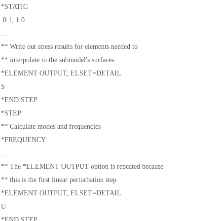
*STATIC
0.1, 1.0
…
** Write out stress results for elements needed to
** interpolate to the submodel's surfaces
*ELEMENT OUTPUT, ELSET=DETAIL
S
*END STEP
*STEP
** Calculate modes and frequencies
*FREQUENCY
…
** The *ELEMENT OUTPUT option is repeated because
** this is the first linear perturbation step
*ELEMENT OUTPUT, ELSET=DETAIL
U
*END STEP