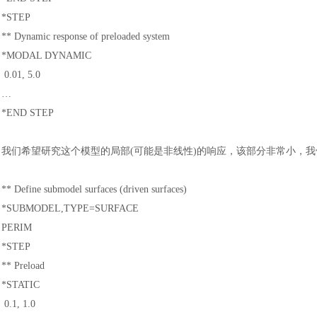
*STEP
** Dynamic response of preloaded system
*MODAL DYNAMIC
0.01, 5.0
…
*END STEP
我们希望研究这个模型的局部
(可能是非线性)的响应，该部分非常小，
** Define submodel surfaces (driven surfaces)
*SUBMODEL,TYPE=SURFACE
PERIM
*STEP
** Preload
*STATIC
0.1, 1.0