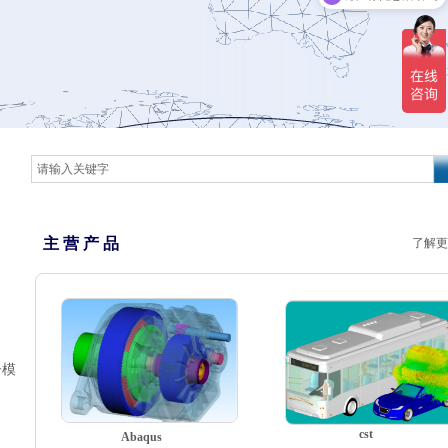
可以介绍下你们的产品么
主 营 产 品
了解更
子模
cst
Abaqus