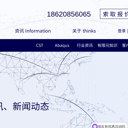
索 取 报 
18620856065
资讯 Information
关于 thinks
登录
CST
Abaqus
行业资讯
有限元知识
客
讯、新闻动态
现在有优惠活动吗