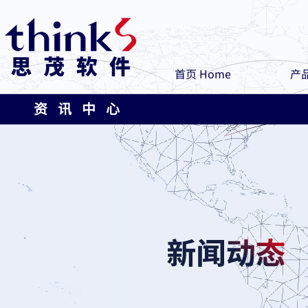
首页 Home
产品
资 讯 中 心