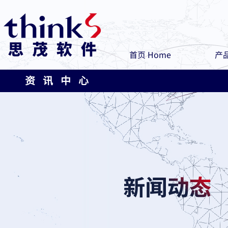
首页 Home
产品
资 讯 中 心