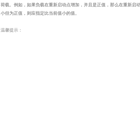
荷载。例如，如果负载在重新启动点增加，并且是正值，那么在重新启
小但为正值，则应指定比当前值小的值。
温馨提示：
此文档为
达索
官方
英文文档
翻译，尽管我们已经尽力确保准确性，但在
服进行索取。