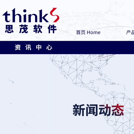
首页 Home
产品
资 讯 中 心