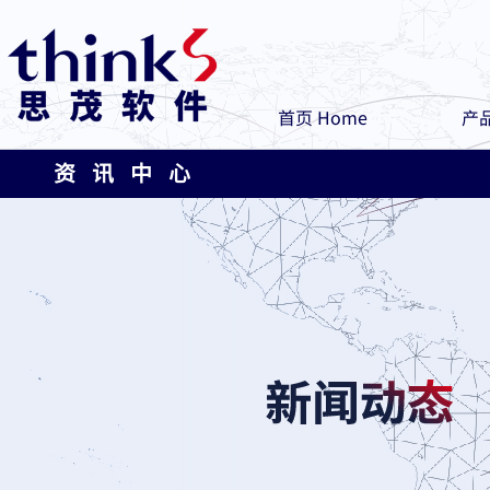
首页 Home
产品
资 讯 中 心