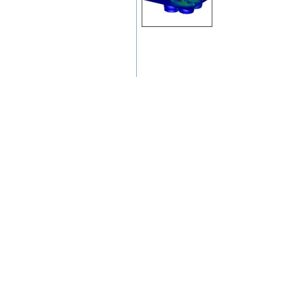
因为是案例制作，我这里选择到
10GHz，用户可以根据实际需
EDA（芯片）文件导入
可以直接将
EDA仿真文件直接拖拽到窗口内然后放开鼠标（drag