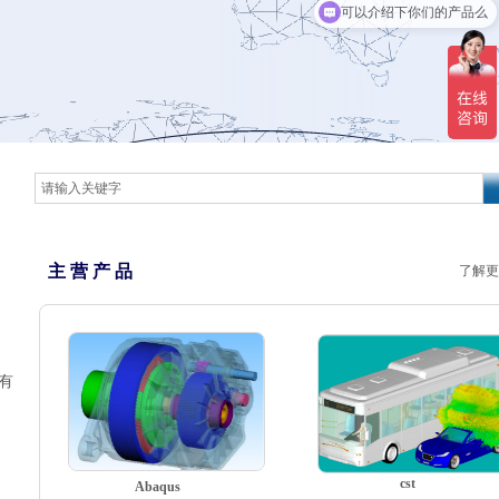
可以介绍下你们的产品么
主 营 产 品
了解更
有
cst
Abaqus