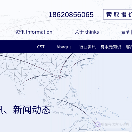
索 取 报 
18620856065
资讯 Information
关于 thinks
登录
CST
Abaqus
行业资讯
有限元知识
客
讯、新闻动态
现在有优惠活动吗