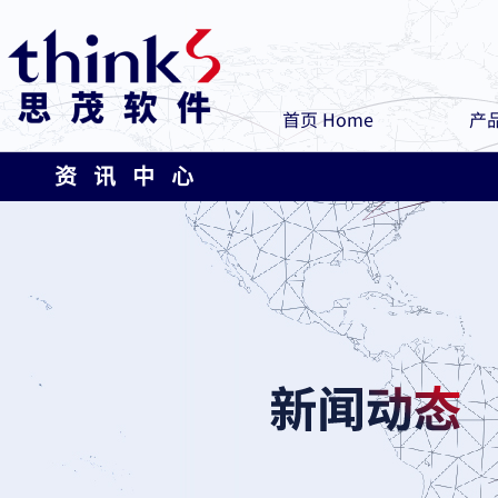
首页 Home
产品
资 讯 中 心