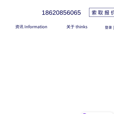
索 取 报 
18620856065
资讯 Information
关于 thinks
登录