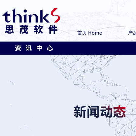
首页 Home
产品
资 讯 中 心