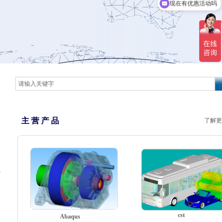
现在有优惠活动吗
主 营 产 品
了解更
。
cst
Abaqus