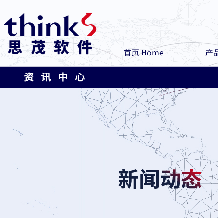
首页 Home
产品
资 讯 中 心