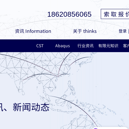
索 取 报 
18620856065
资讯 Information
关于 thinks
登录
CST
Abaqus
行业资讯
有限元知识
客
讯、新闻动态