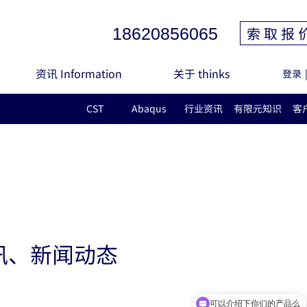
索 取 报 
18620856065
资讯 Information
关于 thinks
登录
CST
Abaqus
行业资讯
有限元知识
客
讯、新闻动态
可以介绍下你们的产品么