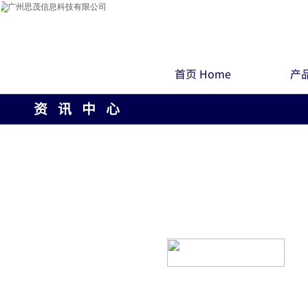
首页 Home
产品
资 讯 中 心