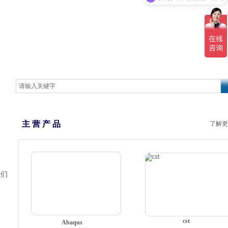
主 营 产 品
了解更
我们
cst
Abaqus