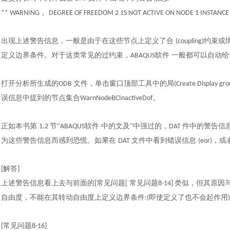
，
** WARNING
DEGREE OF FREEDOM 2 1S NOT ACTIVE ON NODE 1 INSTANCE 
出现上述警告信息，一般是由于在这些节点上定义了合
约束或
(coupling)
定义边界条件。对于这类常见的过约束，
软件 一般都可以自动
ABAQUS
打开分析所生成的
文件，单击窗口顶部工具中的局
ODB
(Create Display gro
误信息中提到的节点集合
。
WarnNodeBCInactiveDof
正如本书第
节“
软件 中的文及”中强过的，
件中的警告信
1.2
ABAQUS
DAT
为这些警告信息而感到恐慌。如果在
文件中看到错误信息
，或
DAT
(eor)
解
答
[
]
上述警告信息看上去与前面的
常见问题
常见问题
类似，但其原因
[
[
8-14]
自由度，不能在其转动自由度上定义边界条件
即使定义了也不会起作用
:(
)
常见问题
[
8-16
]