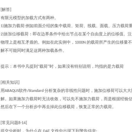
解答
[
]
有限元模型的加载方式有两种。
施加力载荷
例如前面介绍的集中载荷、矩荷、线载、面载、压力载荷
1)
:
旅加位移载荷：即在边界条件中给出节点在某个自由度上的位移值。注
2)
物理上是相互矛盾的。例如在此实例中，
的载荷所产生的位移量
1000N
解不可能同时满足这两种加载条件。
提示：本书中凡提到
“载荷”时，如果没有特别说明，均指的是力载荷
相关知识
[
]
用
软件
分析复杂的非线性问题时，施加位移荷可以大大
ABAQUS
/Standard
解。如果施加力载荷时无法收敛，可以先不施加力载荷，而是根据经验
然后在下一个分析步中再去掉此位移载荷，恢复正常的力载荷。
常见问题
[
8-14
]
提交分析时，为什么在
文件中出现下列警告信息
DAT
: