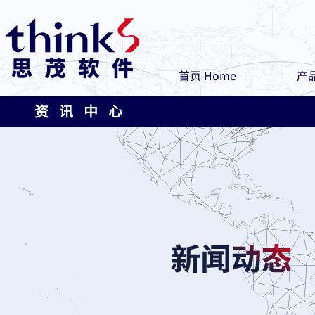
首页 Home
产品
资 讯 中 心