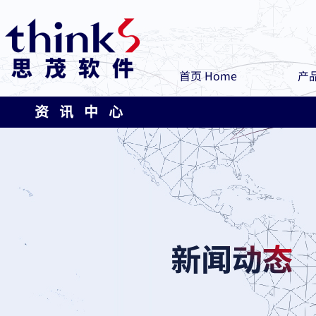
首页 Home
产品
资 讯 中 心