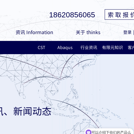
索 取 报 
18620856065
资讯 Information
关于 thinks
登录
CST
Abaqus
行业资讯
有限元知识
客
讯、新闻动态
可以介绍下你们的产品么