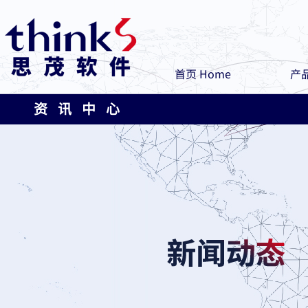
首页 Home
产品
资 讯 中 心