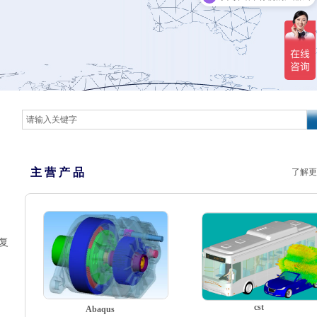
主 营 产 品
了解更
复
cst
Abaqus