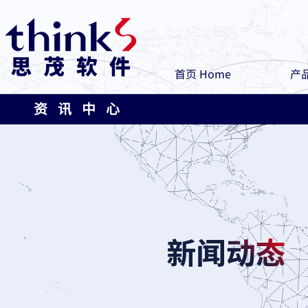
首页 Home
产品
资 讯 中 心