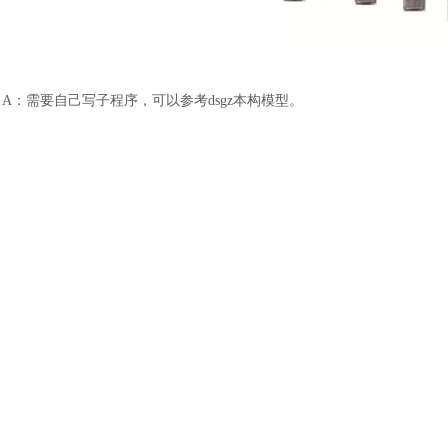
土木建筑
A：需要自己写子程序，可以参考dsgz本构模型。
Q：能否对材料数据进行加密
A：可将材料数据写入input文件，进行加密。
/CAE所使用的材料库文件.lib无法直接加密，可以用一个脚本批量导出，然
Q：Abaqus的增材产品能分析电弧增材制造吗
A：可以
Q：请教一下，目前除了帮助文档中Verification的两个案例外，还有其
A：还可以参考China Partner Community上的Wiki资料：SIMULIA品牌学
Q：Abaqus计算质量是按照单元体积还是几何模型体积？