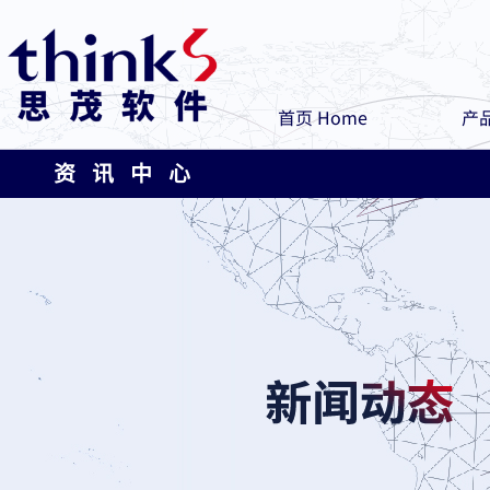
首页 Home
产品
资 讯 中 心