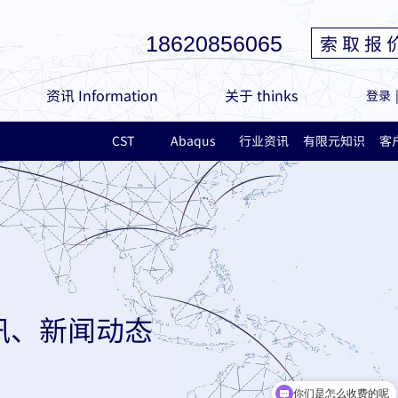
索 取 报 
18620856065
资讯 Information
关于 thinks
登录
CST
Abaqus
行业资讯
有限元知识
客
讯、新闻动态
你们是怎么收费的呢