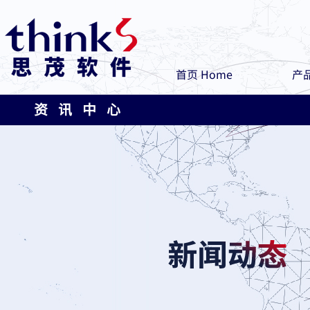
首页 Home
产品
资 讯 中 心