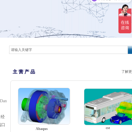
主 营 产 品
了解更
 Dan
，经
端口
cst
Abaqus