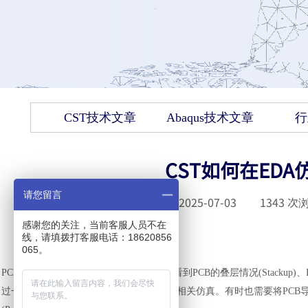
CST技术文章
Abaqus技术文章
行
CST如何在EDA
请您留言
发布时间 :
2025-07-03
|
1343
次浏
感谢您的关注，当前客服人员不在
线，请填拨打客服电话：18620856
065。
PCB文件导入到CST PCB工作室后，可以看到PCB的叠层情况(Stackup)、PCB上
过一系列设置后可以进行IR Drop、SI、PI相关仿真。有时也需要将P