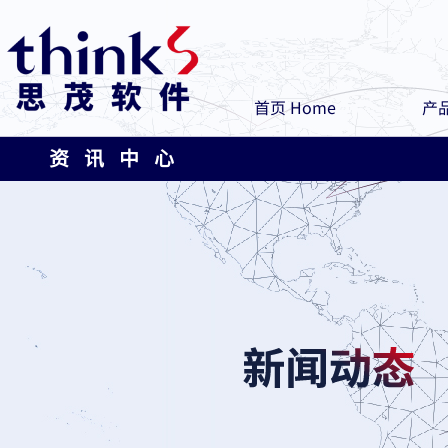
首页 Home
产品
资 讯 中 心