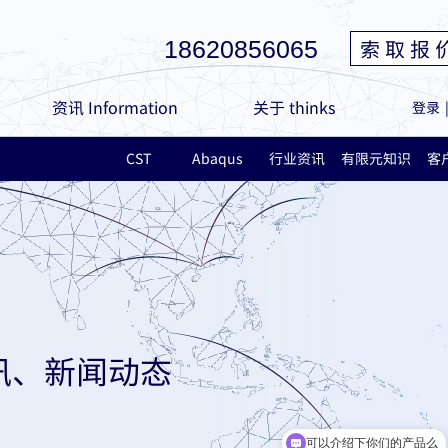
索 取 报 
18620856065
资讯 Information
关于 thinks
登录
CST
Abaqus
行业资讯
有限元知识
客
讯、新闻动态
可以介绍下你们的产品么