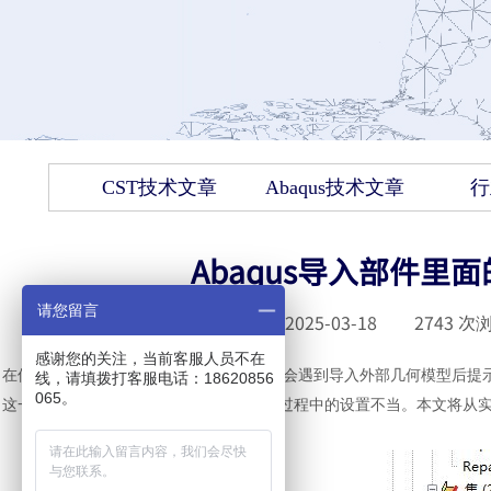
CST技术文章
Abaqus技术文章
行
Abaqus导入部件
请您留言
发布时间 :
2025-03-18
|
2743
次浏
感谢您的关注，当前客服人员不在
在使用
Abaqus
进行有限元分析时，用户常会遇到导入外部几何模型后提示“几何
线，请填拨打客服电话：18620856
065。
这一问题通常源于模型本身的缺陷或导入过程中的设置不当。本文将从