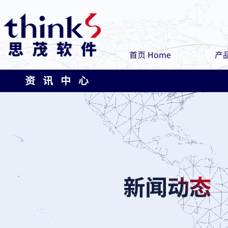
首页 Home
产品
资 讯 中 心