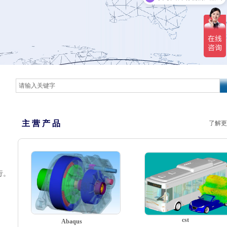
主 营 产 品
了解更
行。
cst
Abaqus