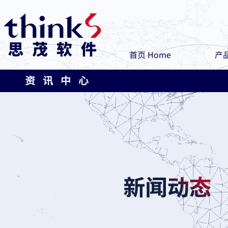
首页 Home
产品
资 讯 中 心