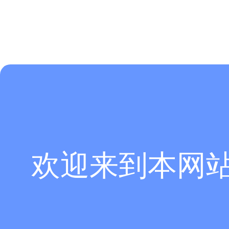
图
11
将在
CATIA 中创建的文件，导入 Abaqus 样板文件中。运行 python 
行批处理语句中的内容，即可在模型中赋予节点杆件截面、添加参考点
的定义工作。定义工作完成的节点有限元模型如图 11 所示。
欢迎来到本网