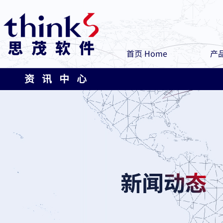
首页 Home
产品
资 讯 中 心