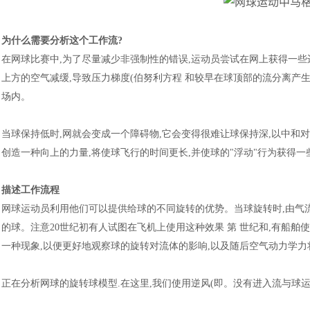
为什么需要分析这个工作流
?
在网球比赛中
,为了尽量减少非强制性的错误,运动员尝试在网上获得一些
上方的空气减缓,导致压力梯度(
伯努利方程
和较早在球顶部的流分离产生
场内。
当球保持低时
,网就会变成一个障碍物,它会变得很难让球保持深,以中和
创造一种向上的力量,将使球飞行的时间更长,并使球的"浮动"行为获得一
描述工作流程
网球运动员利用他们可以提供给球的不同旋转的优势。当球旋转时
,由气
的球。注意20世纪初有人试图在飞机上使用这种效果 第 世纪和,有船
一种现象,以便更好地观察球的旋转对流体的影响,以及随后空气动力学
正在分析网球的旋转球模型
.在这里,我们使用逆风(即。没有进入流与球