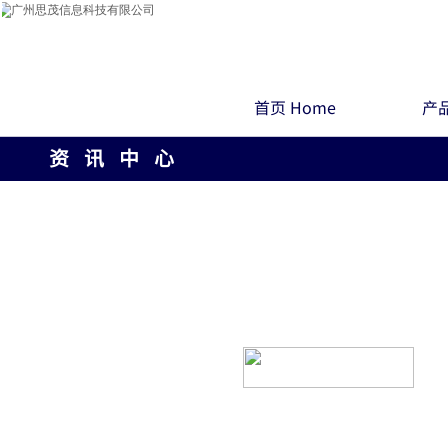
首页 Home
产品
资 讯 中 心