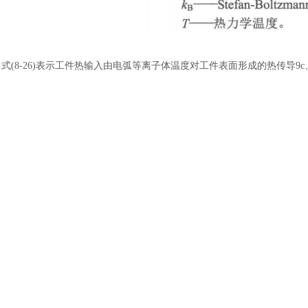
式
(8-26)表示工件热输入由电弧等离子体温度对工件表面形成的热传导9
等离子体与工件表面热传导将通过耦合边界条件进行设置，而将e、q:两
(2)熔池动量守恒方程源项
动量守恒方程的源项主要来自焊接过程中熔池受到的若干力的作用。其
置。在本例中，忽略电弧压力、等离子流拉力及熔滴冲击力，仅通过 UD
熔池液态金属在计算过程中，可认为其密度不会发生较大的变化，因此
式中，
T
0
——
参考温度，这里取工件材料熔点
;Pi--参考温度To下的
x、z方向动量方程中不添加这一项，只将浮力添加在y方向的动量方程源