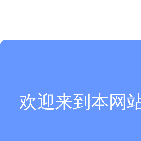
图
8-28复合
欢迎来到本网
焊接熔池温度场在复合电弧的作用下，等离子弧位置下方的工件温度迅
色，为
MIG焊的焊接做准备。随着复合电弧的不断作用，工件熔化范围
效、稳定的复合热源焊接。
如图
8-29所示为焊接熔池在xy平面上的流场分布，其中等离子弧焊