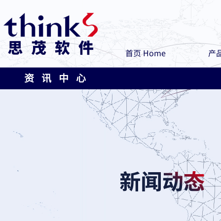
首页 Home
产品
资 讯 中 心