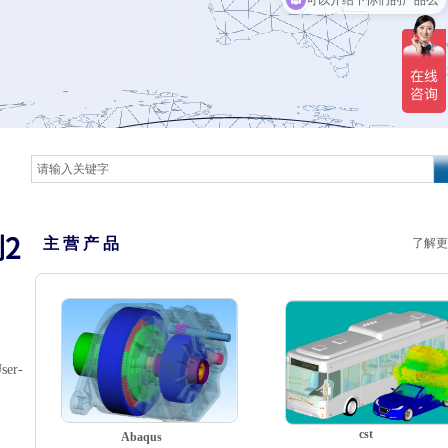
2
主 营 产 品
了解更
er-
cst
Abaqus