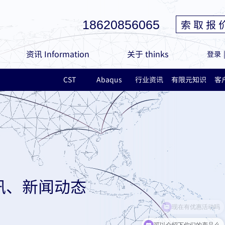
索 取 报 
18620856065
资讯 Information
关于 thinks
登录
CST
Abaqus
行业资讯
有限元知识
客
讯、新闻动态
现在有优惠活动吗
可以介绍下你们的产品么