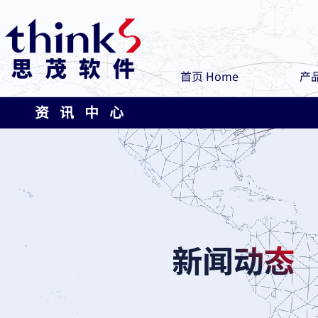
首页 Home
产品
资 讯 中 心