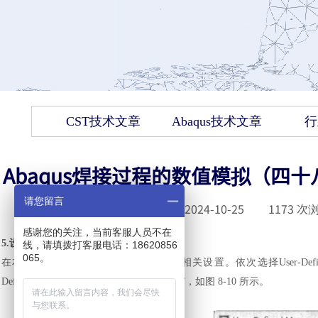
CST技术文章
Abaqus技术文章
行
Abaqus焊接过程的数值模拟（四
请您留言
发布时间 :
2024-10-25
|
1173
次浏
感谢您的关注，当前客服人员不在
5.设置UDM的个数
线，请填拨打客服电话：18620856
065。
在本例中共设置了
8个UDM，详见UDF相关设置。依次选择User-Defined-Me
DefinedMemory Locations 文本框中输入“8”，如图 8-10 所示。