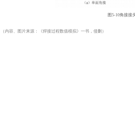
土木建筑
图
5-10角接
（内容、图片来源：《
焊接过程数值模拟
》
一书
，侵删）
版权与免责声明：
凡未注明作者、来源的内容均为转载稿，如出现版权问题，请及时联系
律责任。如内容信息对您产生影响，请及时联系我们修改或删除。