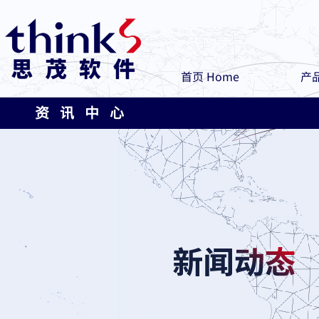
首页 Home
产品
资 讯 中 心