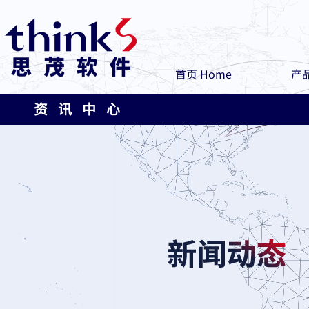
首页 Home
产品
资 讯 中 心