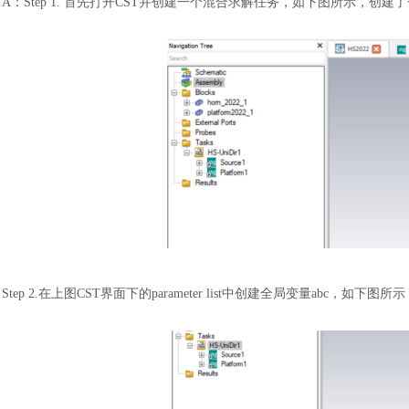
A：Step 1. 首先打开CST并创建一个混合求解任务，如下图所示，创
Step 2.在上图CST界面下的parameter list中创建全局变量abc，如下图所示