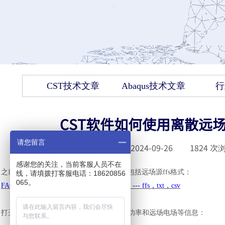
CST技术文章
Abaqus技术文章
行
CST软件如何使用离散远场
请您留言
发布时间 :
2024-09-26
|
1824
次浏
感谢您的关注，当前客服人员不在
之前写过一篇如何导出和查看远场数据，包括远场源
ffs格式：
线，请填拨打客服电话：18620856
065。
FAQ062：如何导出和查看farfield远场数据 --- ffs，txt，csv
打开
ffs查看，可见就是坐标、频点、辐射功率和远场电场等信息：