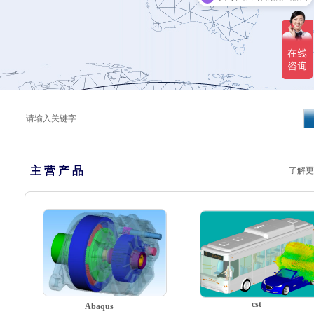
主 营 产 品
了解更
cst
Abaqus