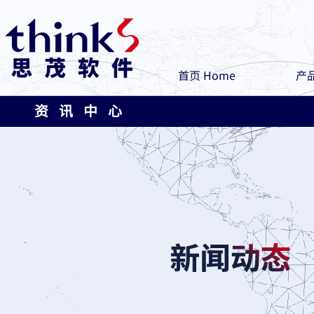
首页 Home
产品
资 讯 中 心