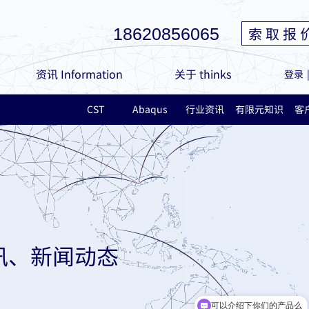
索 取 报 
18620856065
资讯 Information
关于 thinks
登录
CST
Abaqus
行业资讯
有限元知识
客
讯、新闻动态
可以介绍下你们的产品么