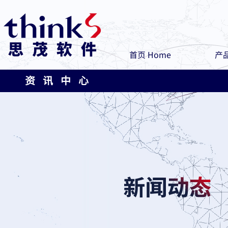
首页 Home
产品
资 讯 中 心