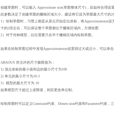
创建草图时，可以输入
Approximate size(草图整体尺寸)，应如何合理
此参数决定了创建草图的栅格区域大小。建议将它设为草图最大尺寸的
1
）
绘制草图时，习惯上都是从原点开始定位坐标，将
Approximatesi
寸的
2倍左右，可以保证整个草图都位于栅格区域内，方便绘图
2
）
对于对称模型，往往需要只在半个栅格
区域内绘制草图。
如果在绘制草图过程中发现
Approximatesize设置得过大或过小，可以单击三(S
ABAOUS 所允许的尺寸极限值为
：
1)
顶点坐标的最小值和边的最小尺寸为
100
2)
单元的最小尺寸为
10-3
3
）
模型的最大尺寸为
10
如果模型尺寸超过上述限值，则应更改单位制。
绘制草图时可以定义
Constraint约束、Dimen-sion约束和Parameter约