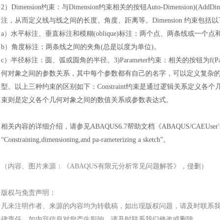
2）
Dimension约束
：
与
Dimension约束相关的按钮Auto-Dimension)(Ad
注，从而定义线与线之间的长度、角度、距离等。Dimension 约束包括
a
）
水平标注、垂直标注和模糊
(oblique)标注
：
两个点、两条线或一个点
b
）
角度标注
：
两条线之间的夹角
(总是以度为单位)。
c
）
半径标注
：
圆、弧或圆角的半径。
3)Parameter约束
：
相关的按钮为
f
何对象之间的参数关系，其中每个参数都有自己的名字，可以定义复杂
型。以上三种约束的区别如下
：
Constraint约束是通过逻辑关系定
束则是定义各个几何对象之间的数值关系或参数表达式。
相关内容的详细介绍，请参见
ABAQUS6.7帮助文档《ABAQUS/CAEUser'sMan
“Constraining,dimensioning,and pa-rameterizing a sketch”
。
（内容、图片来源：《
ABAQUS有限元分析常见问题解答
》，侵删）
版权与免责声明：
凡未注明作者、来源的内容均为转载稿，如出现版权问题，请及时联系
律责任。如内容信息对您产生影响，请及时联系我们修改或删除。