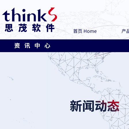
首页 Home
产品
资 讯 中 心