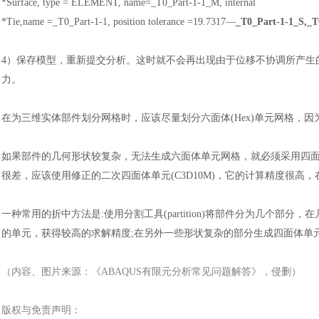
*Surface, type = ELEMENT, name=_T0_Part-1-1_M, internal
*Tie,name =_T0_Part-1-1, position tolerance =19.7317
—
_
T0_Part-1-1_S,_
4）
保存模型，重新提交分析。这时就不会再出现由于位移不协调所产生
力。
在为三维实体部件划分网格时，应该尽量划分六面体
(Hex)单元网格
如果部件的几何形状较复杂，无法生成六面体单元网格，就必须采用四
很差，应该使用修正的二次四面体单元(C3D10M)，它的计算精度很
汽车交通
风能电源
一种常用的折中方法是
:使用分割工具(partition)将部件分为几
的单元，获得较高的求解精度;在另外一些形状复杂的部分生成四面体单元
（内容、图片来源：《
ABAQUS有限元分析常见问题解答
》，侵删）
版权与免责声明：