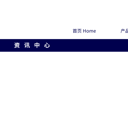
首页 Home
产品
资 讯 中 心