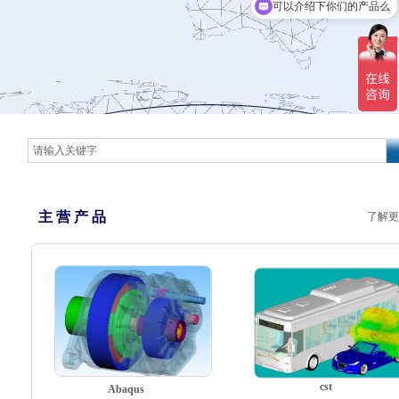
可以介绍下你们的产品么
主 营 产 品
了解更
cst
Abaqus