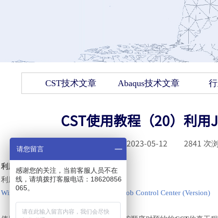
CST技术文章
Abaqus技术文章
行
CST使用教程（20）利用Job
发布时间 :
2023-05-12
|
2841
次浏
请您留言
利用
Job Control Center调度程序
感谢您的关注，当前客服人员不在
线，请填拨打客服电话：18620856
利用
Job Control Center预约仿真
！
065。
Window
>
CST Studio Suite (Version)
>
Job Control Center (Version)