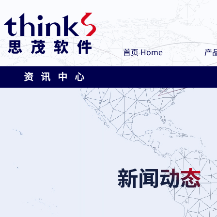
首页 Home
产品
资 讯 中 心