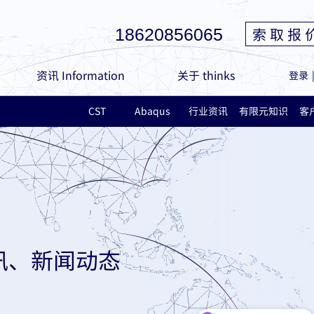
索 取 报 
18620856065
资讯 Information
关于 thinks
登录
CST
Abaqus
行业资讯
有限元知识
客
讯、新闻动态