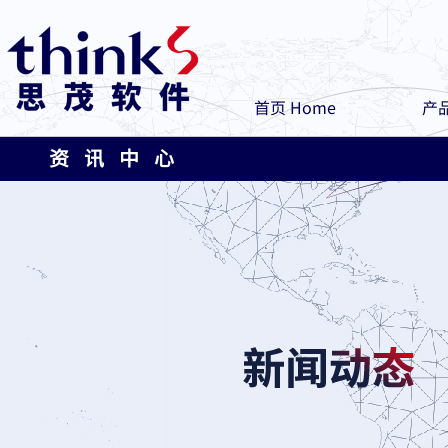
首页 Home
产品
资 讯 中 心