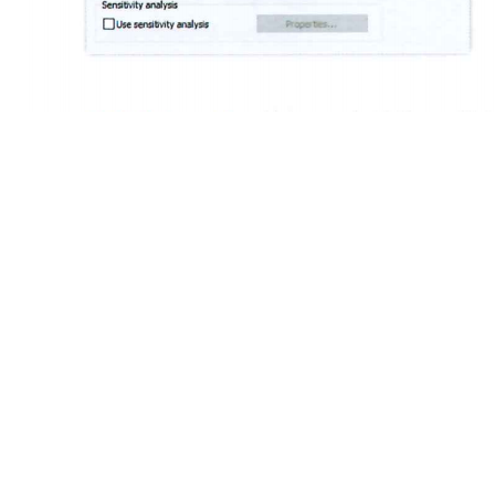
土木建筑
（
1）Multithreading
输入用于加速的
CPU设备数量和线程数(Thread
（
2）Hardware acceleration
输入用于加速的
GPU 设备数量。
（
3）Distributed computing (Dc)
将仿真任务分配给多台
PC进行仿真的方
应选项即可。将全部仿真文件移交给Solver PC进行仿真时，则勾选Remote
（
4）MPI computing
设置将仿真任务分给几个
MPI Node以及MPl。