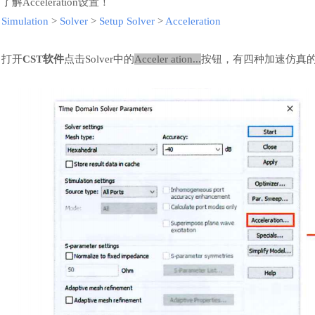
了解
Acceleration设置
！
Simulation
>
Solver
>
Setup Solver
>
Acceleration
打开
CST软件
点击
Solver中的
Ac
c
eler
at
i
on...
按钮，有四种加速仿真
汽车交通